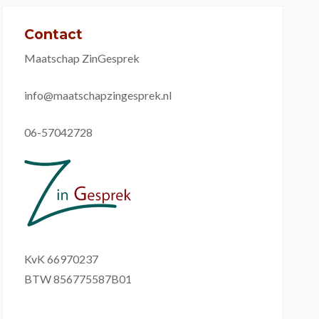
Contact
Maatschap ZinGesprek
info@maatschapzingesprek.nl
06-57042728
KvK 66970237
BTW 856775587B01