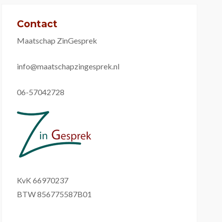
Contact
Maatschap ZinGesprek
info@maatschapzingesprek.nl
06-57042728
KvK 66970237
BTW 856775587B01